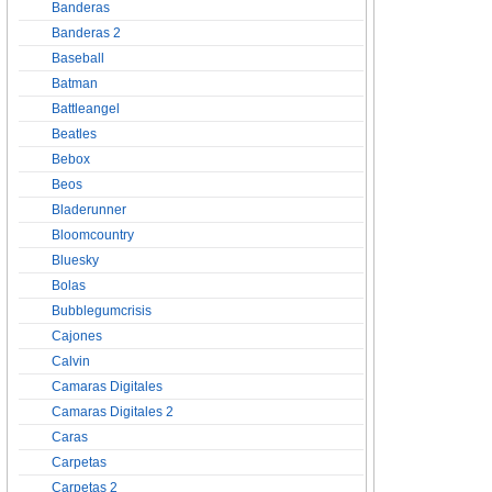
Banderas
Banderas 2
Baseball
Batman
Battleangel
Beatles
Bebox
Beos
Bladerunner
Bloomcountry
Bluesky
Bolas
Bubblegumcrisis
Cajones
Calvin
Camaras Digitales
Camaras Digitales 2
Caras
Carpetas
Carpetas 2