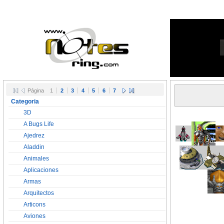
Página
1
2
3
4
5
6
7
Categoria
3D
A Bugs Life
Ajedrez
Aladdin
Animales
Aplicaciones
Armas
Arquitectos
Articons
Aviones