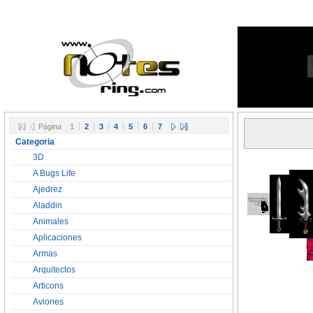
Página
1
2
3
4
5
6
7
Categoria
3D
A Bugs Life
Ajedrez
Aladdin
Animales
Aplicaciones
Armas
Arquitectos
Articons
Aviones