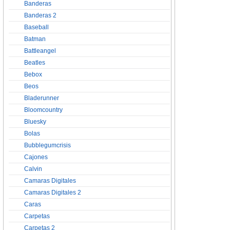
Banderas
Banderas 2
Baseball
Batman
Battleangel
Beatles
Bebox
Beos
Bladerunner
Bloomcountry
Bluesky
Bolas
Bubblegumcrisis
Cajones
Calvin
Camaras Digitales
Camaras Digitales 2
Caras
Carpetas
Carpetas 2