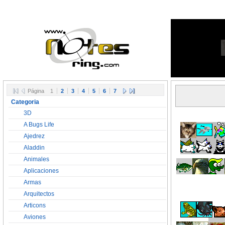
Página
1
2
3
4
5
6
7
Categoria
3D
A Bugs Life
Ajedrez
Aladdin
Animales
Aplicaciones
Armas
Arquitectos
Articons
Aviones