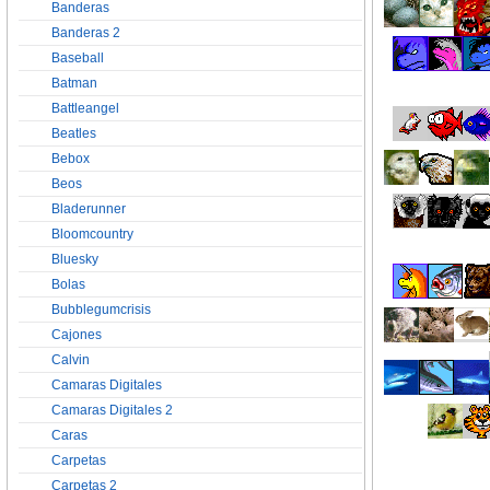
Banderas
Banderas 2
Baseball
Batman
Battleangel
Beatles
Bebox
Beos
Bladerunner
Bloomcountry
Bluesky
Bolas
Bubblegumcrisis
Cajones
Calvin
Camaras Digitales
Camaras Digitales 2
Caras
Carpetas
Carpetas 2