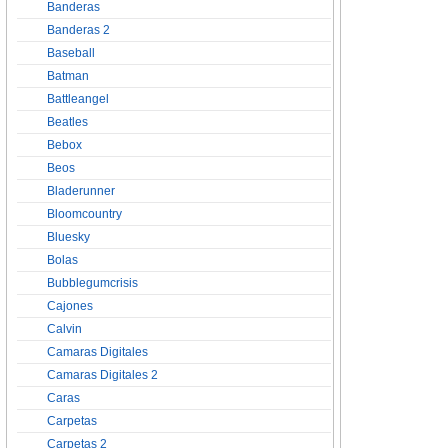
Banderas
Banderas 2
Baseball
Batman
Battleangel
Beatles
Bebox
Beos
Bladerunner
Bloomcountry
Bluesky
Bolas
Bubblegumcrisis
Cajones
Calvin
Camaras Digitales
Camaras Digitales 2
Caras
Carpetas
Carpetas 2