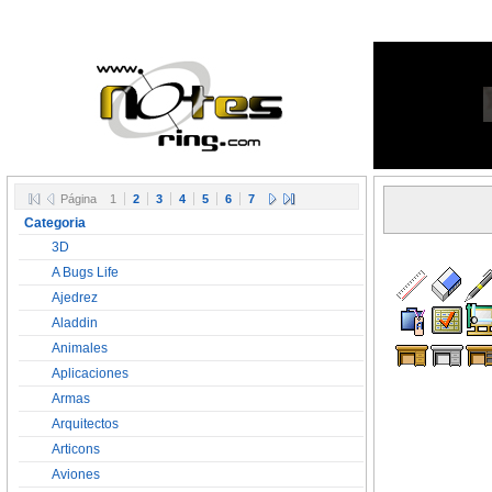
Página
1
2
3
4
5
6
7
Categoria
3D
A Bugs Life
Ajedrez
Aladdin
Animales
Aplicaciones
Armas
Arquitectos
Articons
Aviones